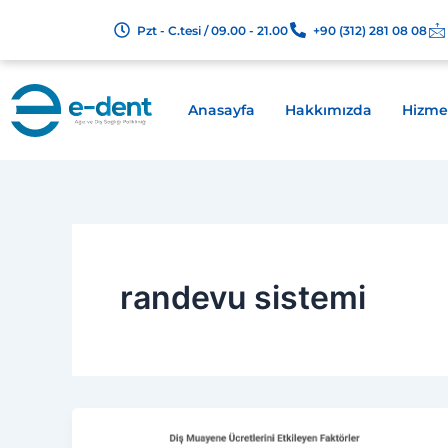
İçeriğe
Pzt - C.tesi / 09.00 - 21.00
+90 (312) 281 08 08
atla
Anasayfa
Hakkımızda
Hizme
randevu sistemi