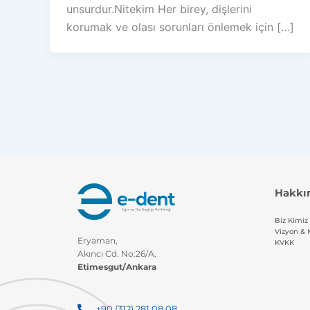
unsurdur.Nitekim Her birey, dişlerini
korumak ve olası sorunları önlemek için […]
Hakkı
Biz Kimiz
Vizyon & 
Eryaman,
KVKK
Akıncı Cd. No:26/A,
Etimesgut/Ankara
+90 (312) 281 08 08