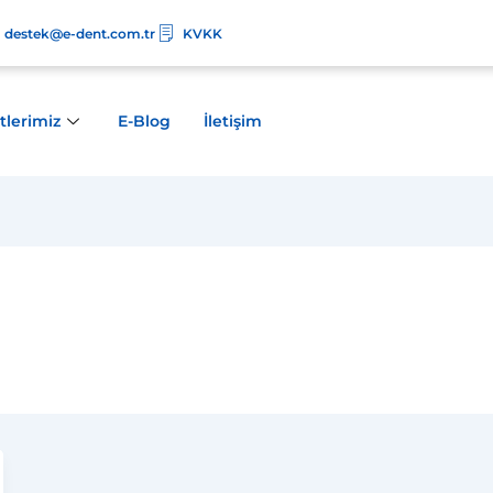
destek@e-dent.com.tr
KVKK
tlerimiz
E-Blog
İletişim