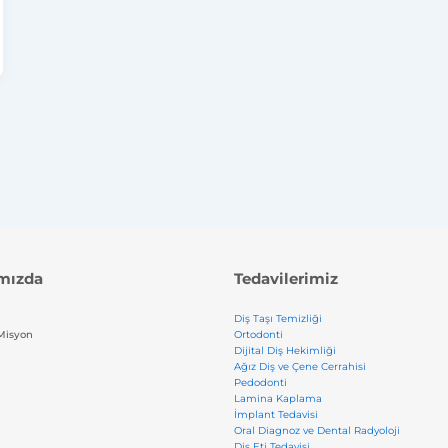
mızda
Tedavilerimiz
Diş Taşı Temizliği
Misyon
Ortodonti
Dijital Diş Hekimliği
Ağız Diş ve Çene Cerrahisi
Pedodonti
Lamina Kaplama
İmplant Tedavisi
Oral Diagnoz ve Dental Radyoloji
Diş Eti Tedavisi