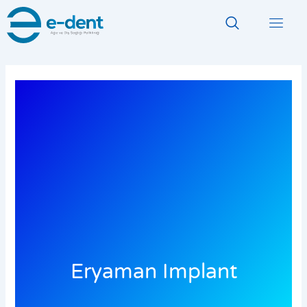
İçeriğe
atla
Eryaman Implant