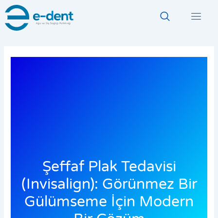
İçeriğe
atla
Şeffaf Plak Tedavisi
(Invisalign): Görünmez Bir
Gülümseme İçin Modern