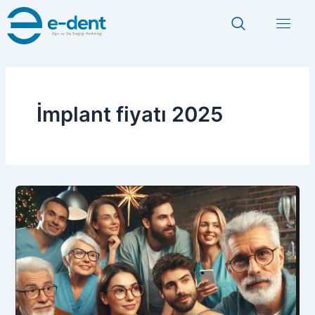
İçeriğe
atla
İmplant fiyatı 2025