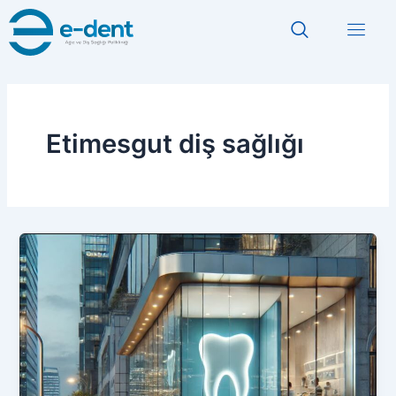
İçeriğe
atla
Etimesgut diş sağlığı