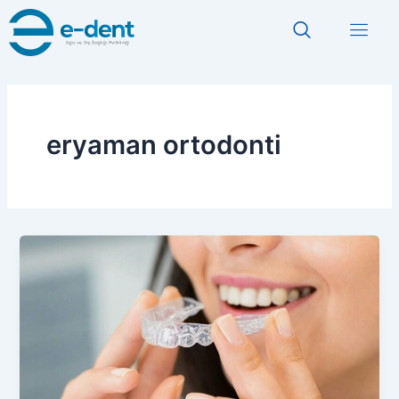
İçeriğe
atla
eryaman ortodonti