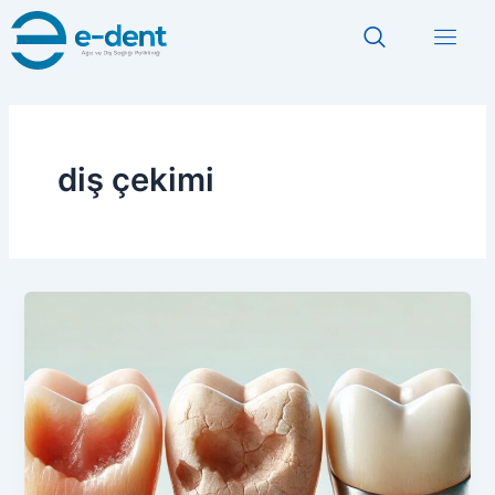
İçeriğe
atla
diş çekimi